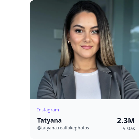
Instagram
2.3M
Tatyana
@tatyana.realfakephotos
Vistas