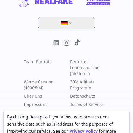
Linkedin
Instagram
Tik Tok
Team-Porträts
Perfekter
Lebenslauf mit
JobStep.io
Werde Creator
30% Affiliate
(4000€/M)
Programm
Über uns
Datenschutz
Impressum
Terms of Service
By clicking “Accept all” you allow us to process non-
Copyright © 2024 Profaile GmbH - Alle
sensitive data such as IP address for the purposes of
Rechte vorbehalten
improving our service. See our
Privacy Policy
for more